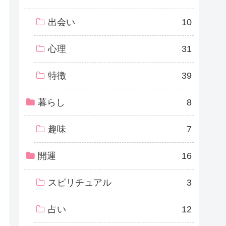
出会い
10
心理
31
特徴
39
暮らし
8
趣味
7
開運
16
スピリチュアル
3
占い
12