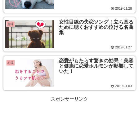
2019.01.28
女性目線の失恋ソング！立ち直る
趣味
ために聴くおすすめの泣ける名曲
集
2019.01.27
恋愛がもたらす驚きの効果！美容
心理
と健康に恋愛ホルモンが影響して
いた！
2019.01.03
スポンサーリンク