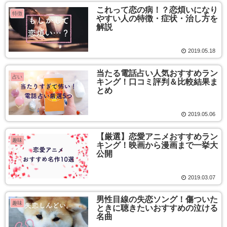
これって恋の病！？恋煩いになり
特徴
やすい人の特徴・症状・治し方を
解説
2019.05.18
当たる電話占い人気おすすめラン
占い
キング！口コミ評判＆比較結果ま
とめ
2019.05.06
【厳選】恋愛アニメおすすめラン
趣味
キング！映画から漫画まで一挙大
公開
2019.03.07
男性目線の失恋ソング！傷ついた
趣味
ときに聴きたいおすすめの泣ける
名曲