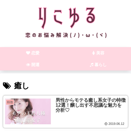
恋愛
美容
開運
暮らし
癒し
男性からモテる癒し系女子の特徴
特徴
12選！醸し出す不思議な魅力を
分析♡
2019.06.12